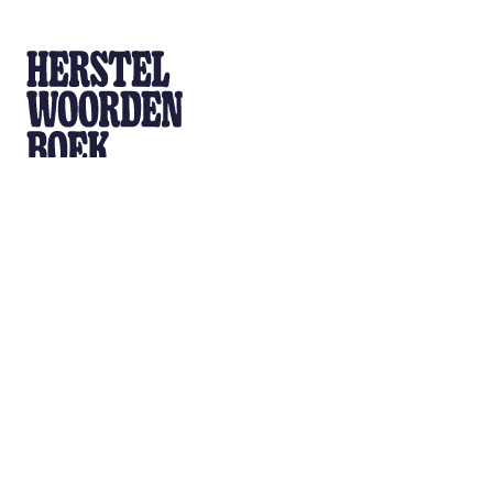
Home
Workshop
Doe mee
hallo@herstelwoordenboek.be
Blijf je graag op de hoogte?