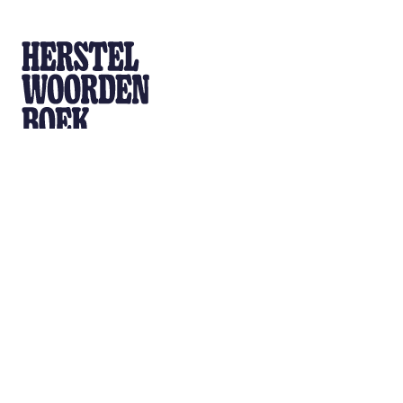
Home
Workshop
Doe mee
hallo@herstelwoordenboek.be
Blijf je graag op de hoogte?