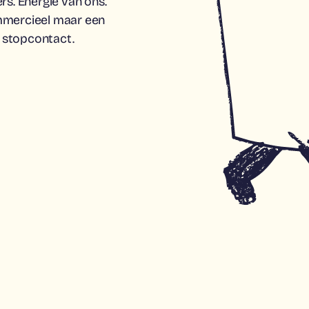
rs. Energie van ons.
ommercieel maar een
t stopcontact.